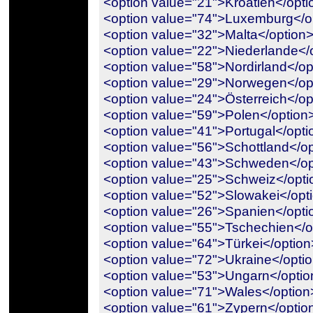
<option value="21">Kroatien</opti
<option value="74">Luxemburg</o
<option value="32">Malta</option
<option value="22">Niederlande</
<option value="58">Nordirland</op
<option value="29">Norwegen</op
<option value="24">Österreich</op
<option value="59">Polen</option
<option value="41">Portugal</opti
<option value="56">Schottland</o
<option value="43">Schweden</op
<option value="25">Schweiz</opti
<option value="52">Slowakei</opt
<option value="26">Spanien</opti
<option value="55">Tschechien</o
<option value="64">Türkei</option
<option value="72">Ukraine</opti
<option value="53">Ungarn</optio
<option value="71">Wales</option
<option value="61">Zypern</optio