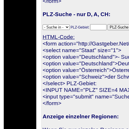
</form>
PLZ-Suche - nur D, A, CH:
PLZ-Gebiet:
HTML-Code:
<form action="http://Gastgeber.
<select name="Staat" size="1">
<option value="Deutschland">- Suc
<option value="Deutschland">Deut
<option value="Österreich">Österr
<option value="Schweiz">der Schw
</select> PLZ-Gebiet:
<INPUT NAME="PLZ" SIZE=4 M
<input type="submit" name="Suc
</form>
Anzeige einzelner Regionen: