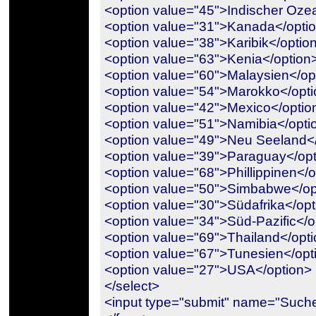
<option value="45">Indischer Oze
<option value="31">Kanada</opti
<option value="38">Karibik</optio
<option value="63">Kenia</option
<option value="60">Malaysien</op
<option value="54">Marokko</opt
<option value="42">Mexico</optio
<option value="51">Namibia</opti
<option value="49">Neu Seeland<
<option value="39">Paraguay</op
<option value="68">Phillippinen</
<option value="50">Simbabwe</op
<option value="30">Südafrika</opt
<option value="34">Süd-Pazific</o
<option value="69">Thailand</opt
<option value="67">Tunesien</opt
<option value="27">USA</option>
</select>
<input type="submit" name="Such