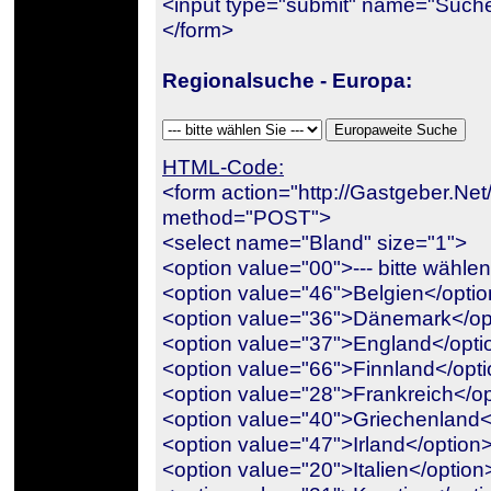
<input type="submit" name="Suc
</form>
Regionalsuche - Europa:
HTML-Code:
<form action="http://Gastgeber.Ne
method="POST">
<select name="Bland" size="1">
<option value="00">--- bitte wählen
<option value="46">Belgien</opti
<option value="36">Dänemark</op
<option value="37">England</opti
<option value="66">Finnland</opt
<option value="28">Frankreich</o
<option value="40">Griechenland<
<option value="47">Irland</option
<option value="20">Italien</option