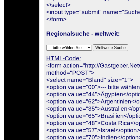
</select>
<input type="submit" name="Such
</form>
Regionalsuche - weltweit:
HTML-Code:
<form action="http://Gastgeber.Ne
method="POST">
<select name="Bland" size="1">
<option value="00">--- bitte wählen
<option value="44">Ägypten</opti
<option value="62">Argentinien</o
<option value="35">Australien</op
<option value="65">Brasilien</opt
<option value="48">Costa Rica</o
<option value="57">Israel</option
<option value="70">Indien</option