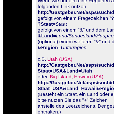
Wenn Sie nur einzelne Regionen 
folgenden Link nutzen:
http://Gastgeber.Net/asps/such/d
gefolgt von einem Fragezeichen "
?Staat=
Staat
gefolgt von einem "&" und dem La
&Land=
Land/Bundesland/Hauptre
(optional) einem weiteren "&" und 
&Region=
Unterregion
z.B.
Utah (USA)
http://Gastgeber.Net/asps/such/d
Staat=USA&Land=Utah
oder.
Big Island, Hawaii (USA)
http://Gastgeber.Net/asps/such/d
Staat=USA&Land=Hawaii&Regio
(Besteht ein Staat, ein Land oder 
bitte nutzen Sie das "+" Zeichen
anstelle des Leerzeichens. Der ge
enthalten.)