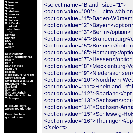
Schweden
<select name="Bland" size="1">
Schweiz
Serbien
<option value="00">--- bitte wählen
Simbabwe
Slowenien
<option value="1">Baden-Württem
Spanien
Südafrika
Süd-Pazifik
<option value="2">Bayern</option
Thailand
Tschechien
<option value="3">Berlin</option>
Türkei
Ukraine
<option value="4">Brandenburg</o
Ungarn
USA
<option value="5">Bremen</optio
Wales
Zypern
<option value="6">Hamburg</opti
Deutschland:
Baden-Württemberg
<option value="7">Hessen</optio
Bayern
Berlin
<option value="8">Mecklenburg-Vo
Brandenburg
Hamburg
<option value="9">Niedersachsen<
Hessen
Mecklenburg-Vorpom
Niedersachsen
<option value="10">Nordrhein-Wes
Nordrhein-Westfalen
Rheinland-Pfalz
<option value="11">Rheinland-Pfal
Saarland
Sachsen
<option value="12">Saarland</opt
Sachsen-Anhalt
Schleswig-Holstein
<option value="13">Sachsen</opt
Thüringen
<option value="14">Sachsen-Anhal
Englische Seite:
accommodation.de
<option value="15">Schleswig-Hols
Deutsche Seite:
gastgeber.net
<option value="16">Thüringen</op
</select>