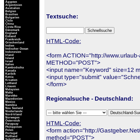
Ägypten
Argentinien
Australien
Belgien
Brasilien
Textsuche:
Bulgarien
Chile
China
Costa Rica
Dänemark
England
Estland
HTML-Code:
Frankreich
Griechenland
Indien
Indischer Ocean
Indonesien
<form ACTION="http://www.urlaub-
Irland
Island
METHOD="POST">
Israel
Italien
Kambodscha
<input name="Keyword" size=12 m
Kanada
Karibik
<input type="submit" value="Schn
Kenia
Kroatien
</form>
Lettland
Litauen
Malaysien
Malta
Marokko
Regionalsuche - Deutschland:
Mazedonien
Mexico
Namibia
Neu Seeland
Niederlande
Nord-Irland
Norwegen
Österreich
HTML-Code:
Paraguay
Philippinen
<form action="http://Gastgeber.Ne
Polen
Portugal
method="POST">
Rußland
Schottland