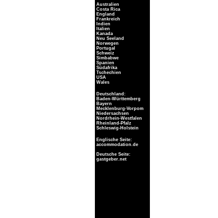
Australien
Costa Rica
England
Frankreich
Indien
Italien
Kanada
Neu Seeland
Norwegen
Portugal
Schweiz
Simbabwe
Spanien
Südafrika
Tschechien
USA
Wales
Deutschland:
Baden-Württemberg
Bayern
Mecklenburg-Vorpom
Niedersachsen
Nordrhein-Westfalen
Rheinland-Pfalz
Schleswig-Holstein
Englische Seite:
accommodation.de
Deutsche Seite:
gastgeber.net