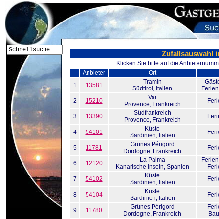
Zufallsauswahl i
Klicken Sie bitte auf die Anbieternumm
Anbieter
Ort
Tramin
Gäst
1
13581
Südtirol
, Italien
Ferie
Var
2
15210
Fer
Provence
, Frankreich
Südfrankreich
3
13390
Fer
Provence
, Frankreich
Küste
4
54101
Fer
Sardinien
, Italien
Grünes Périgord
5
11781
Fer
Dordogne
, Frankreich
La Palma
Ferie
6
12120
Kanarische Inseln
, Spanien
Fer
Küste
7
54102
Fer
Sardinien
, Italien
Küste
8
54104
Fer
Sardinien
, Italien
Grünes Périgord
Fer
9
11780
Dordogne
, Frankreich
Bau