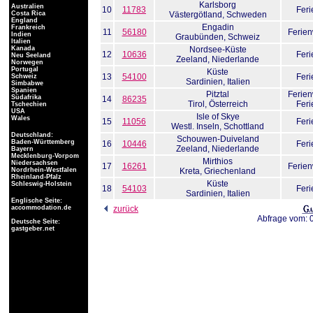
Karlsborg
Australien
10
11783
Fer
Costa Rica
Västergötland
, Schweden
England
Engadin
Frankreich
11
56180
Ferie
Indien
Graubünden
, Schweiz
Italien
Kanada
Nordsee-Küste
12
10636
Fer
Neu Seeland
Zeeland
, Niederlande
Norwegen
Portugal
Küste
13
54100
Fer
Schweiz
Sardinien
, Italien
Simbabwe
Spanien
Pitztal
Ferie
Südafrika
14
86235
Tirol
, Österreich
Fer
Tschechien
USA
Isle of Skye
Wales
15
11056
Fer
Westl. Inseln
, Schottland
Deutschland:
Schouwen-Duiveland
Baden-Württemberg
16
10446
Fer
Zeeland
, Niederlande
Bayern
Mecklenburg-Vorpom
Mirthios
Niedersachsen
17
16261
Ferie
Nordrhein-Westfalen
Kreta
, Griechenland
Rheinland-Pfalz
Küste
Schleswig-Holstein
18
54103
Fer
Sardinien
, Italien
Englische Seite:
accommodation.de
zurück
Abfrage vom: 
Deutsche Seite:
gastgeber.net