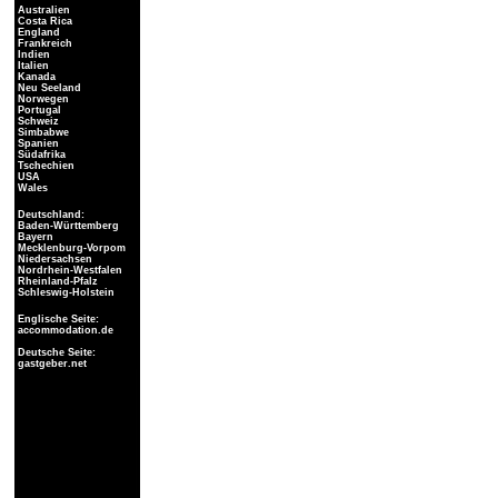
Australien
Costa Rica
England
Frankreich
Indien
Italien
Kanada
Neu Seeland
Norwegen
Portugal
Schweiz
Simbabwe
Spanien
Südafrika
Tschechien
USA
Wales
Deutschland:
Baden-Württemberg
Bayern
Mecklenburg-Vorpom
Niedersachsen
Nordrhein-Westfalen
Rheinland-Pfalz
Schleswig-Holstein
Englische Seite:
accommodation.de
Deutsche Seite:
gastgeber.net