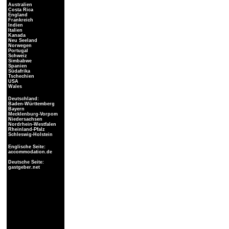
Australien
Costa Rica
England
Frankreich
Indien
Italien
Kanada
Neu Seeland
Norwegen
Portugal
Schweiz
Simbabwe
Spanien
Südafrika
Tschechien
USA
Wales
Deutschland:
Baden-Württemberg
Bayern
Mecklenburg-Vorpom
Niedersachsen
Nordrhein-Westfalen
Rheinland-Pfalz
Schleswig-Holstein
Englische Seite:
accommodation.de
Deutsche Seite:
gastgeber.net