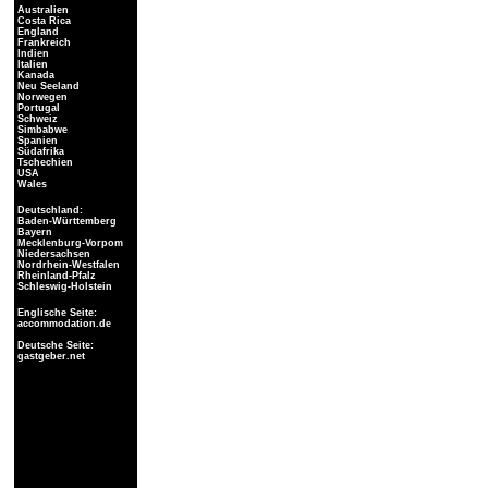
Australien
Costa Rica
England
Frankreich
Indien
Italien
Kanada
Neu Seeland
Norwegen
Portugal
Schweiz
Simbabwe
Spanien
Südafrika
Tschechien
USA
Wales
Deutschland:
Baden-Württemberg
Bayern
Mecklenburg-Vorpom
Niedersachsen
Nordrhein-Westfalen
Rheinland-Pfalz
Schleswig-Holstein
Englische Seite:
accommodation.de
Deutsche Seite:
gastgeber.net