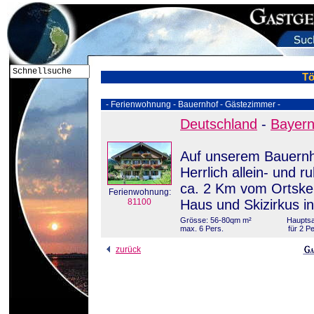
Tö
- Ferienwohnung - Bauernhof - Gästezimmer -
Deutschland
-
Bayer
Auf unserem Bauernho
Herrlich allein- und
ca. 2 Km vom Ortsker
Ferienwohnung:
81100
Haus und Skizirkus i
Grösse: 56-80qm m²
Hauptsa
max. 6 Pers.
für 2 P
zurück