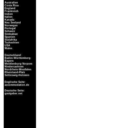
Australien
Costa Rica
England
Frankreich
Indien
Italien
Kanada
Neu Seeland
Norwegen
Portugal
Schweiz
Simbabwe
Spanien
Südafrika
Tschechien
USA
Wales
Deutschland:
Baden-Württemberg
Bayern
Mecklenburg-Vorpom
Niedersachsen
Nordrhein-Westfalen
Rheinland-Pfalz
Schleswig-Holstein
Englische Seite:
accommodation.de
Deutsche Seite:
gastgeber.net