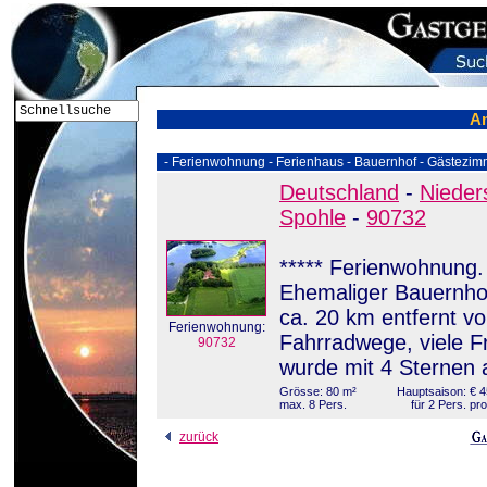
A
- Ferienwohnung - Ferienhaus - Bauernhof - Gästezim
Deutschland
-
Nieder
Spohle
-
90732
***** Ferienwohnung. 
Ehemaliger Bauernhof
ca. 20 km entfernt 
Ferienwohnung:
Fahrradwege, viele F
90732
wurde mit 4 Sternen 
Grösse: 80 m²
Hauptsaison: € 45
max. 8 Pers.
für 2 Pers. pr
zurück