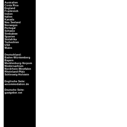
Australien
Costa Rica
England
Frankreich
Indien
Italien
Kanada
Neu Seeland
Norwegen
Portugal
Schweiz
Simbabwe
Spanien
Südafrika
Tschechien
USA
Wales
Deutschland:
Baden-Württemberg
Bayern
Mecklenburg-Vorpom
Niedersachsen
Nordrhein-Westfalen
Rheinland-Pfalz
Schleswig-Holstein
Englische Seite:
accommodation.de
Deutsche Seite:
gastgeber.net